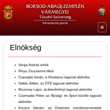
BORSOD-ABAÚJ-ZEMPLÉN
VÁRMEGYEI
Tűzoltó Szövetség
Információs portál
Elnökség
Varga András elnök
Rinyu Zsuzsanna titkár
Csavajda István, a Hivatásos tagozat alelnöke
Sáfián Ádám, az ÖTE tagozat alelnöke
Muzsnay Lajos, aLétesítményi tagozat alelnöke
Csizmadia Péter, az Ifjúsági- és Sport tűzoltó tagozat
alelnöke
Kovács Sándor. az Önkéntes mentőszervezetek