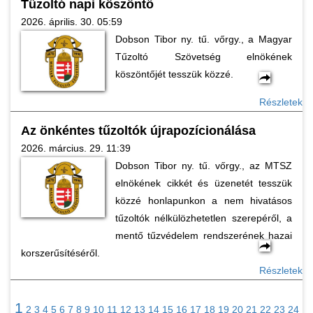
Tűzoltó napi köszöntő
2026. április. 30. 05:59
Dobson Tibor ny. tű. vőrgy., a Magyar
Tűzoltó Szövetség elnökének
köszöntőjét tesszük közzé.
Részletek
Az önkéntes tűzoltók újrapozícionálása
2026. március. 29. 11:39
Dobson Tibor ny. tű. vőrgy., az MTSZ
elnökének cikkét és üzenetét tesszük
közzé honlapunkon a nem hivatásos
tűzoltók nélkülözhetetlen szerepéről, a
mentő tűzvédelem rendszerének hazai
korszerűsítéséről.
Részletek
1
2
3
4
5
6
7
8
9
10
11
12
13
14
15
16
17
18
19
20
21
22
23
24