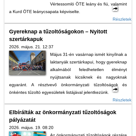
Vértessomló ÖTE leány és fiú, valamint
a Kurd ÖTE leánycsapata képviselte.
Részletek
Gyereknap a tűzoltóságokon – Nyitott
szertárkapuk
2026. május. 21. 12:37
Május 31-én vasárnap ismét kinyílnak a
laktanyák szertárkapui, hogy gyereknap
alkalmából feledhetetlen élményt
nyújtsanak kicsiknek és nagyoknak
egyaránt. A résztvevő önkormányzati tűzoltóságok és
önkéntes tűzoltó egyesületek listájával jelentkezünk.
Részletek
Elbírálták az önkormányzati tűzoltóságok
pályázatát
2026. május. 19. 08:20
Az önkormányzati tűzoltóságok részére