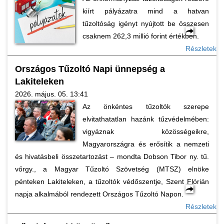
kiírt pályázatra mind a hatvan
tűzoltóság igényt nyújtott be összesen
csaknem 262,3 millió forint értékben.
Részletek
Országos Tűzoltó Napi ünnepség a
Lakiteleken
2026. május. 05. 13:41
Az önkéntes tűzoltók szerepe
elvitathatatlan hazánk tűzvédelmében:
vigyáznak közösségeikre,
Magyarországra és erősítik a nemzeti
és hivatásbeli összetartozást – mondta Dobson Tibor ny. tű.
vőrgy., a Magyar Tűzoltó Szövetség (MTSZ) elnöke
pénteken Lakiteleken, a tűzoltók védőszentje, Szent Flórián
napja alkalmából rendezett Országos Tűzoltó Napon.
Részletek