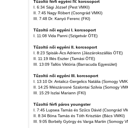
Tűzoltó férfi egyéni IV. korcsoport
I. 6:34 Sági József (Pest VMKI)
II. 7:45 Nagy Róbert (Csongrád VMKI)
III. 7:48 Dr. Kanyó Ferenc (FKI)
Tűzoltó női egyéni I. korcsoport
I. 11:08 Vida Panni (Szigetvár ÖTE)
Tűzoltó női egyéni II. korcsoport
I. 8:23 Spisák-Ács Adrienn (Jászárokszállás ÖTE)
II. 11:19 Illés Eszter (Tamási ÖTE)
III. 13:09 Tallós Viktória (Barracuda Egyesület)
Tűzoltó női egyéni III. korcsoport
I. 13:10 Dr. Antalicz-Gergelics Natália (Somogy VMK
II. 14:25 Mészárosné Szalontai Szilvia (Somogy VMK
III. 15:29 Iszlai Mariann (FKI)
Tűzoltó férfi páros youngster
I. 7:45 Lupsea Tamás és Szűcs Dávid (Csongrád V
II. 8:34 Bóna Tamás és Tóth Krisztián (Bács VMKI)
III. 9:05 Borbély György és Varga Martin (Somogy 