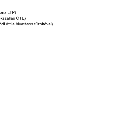
Benz LTP)
okszállás ÖTE)
Attila hivatásos tűzoltóval)