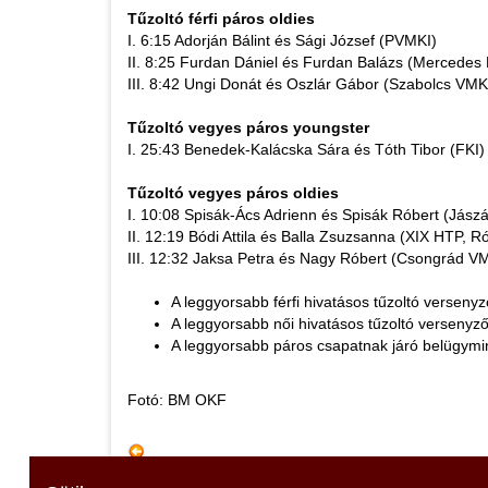
Tűzoltó férfi páros oldies
I. 6:15 Adorján Bálint és Sági József (PVMKI)
II. 8:25 Furdan Dániel és Furdan Balázs (Mercedes 
III. 8:42 Ungi Donát és Oszlár Gábor (Szabolcs VMK
Tűzoltó vegyes páros youngster
I. 25:43 Benedek-Kalácska Sára és Tóth Tibor (FKI)
Tűzoltó vegyes páros oldies
I. 10:08 Spisák-Ács Adrienn és Spisák Róbert (Jász
II. 12:19 Bódi Attila és Balla Zsuzsanna (XIX HTP,
III. 12:32 Jaksa Petra és Nagy Róbert (Csongrád V
A leggyorsabb férfi hivatásos tűzoltó versen
A leggyorsabb női hivatásos tűzoltó versenyzőn
A leggyorsabb páros csapatnak járó belügymini
Fotó: BM OKF