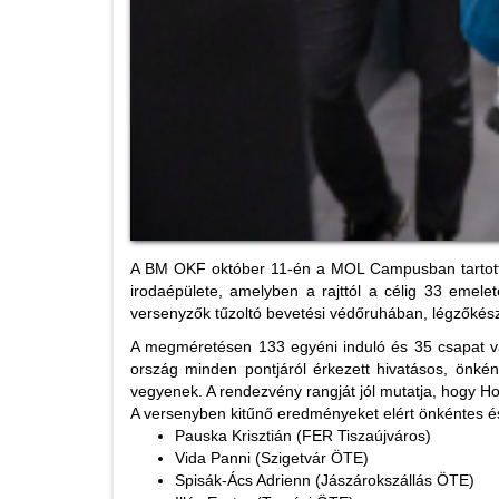
A BM OKF október 11-én a MOL Campusban tartott
irodaépülete, amelyben a rajttól a célig 33 emele
versenyzők tűzoltó bevetési védőruhában, légzőkészül
A megméretésen 133 egyéni induló és 35 csapat vágo
ország minden pontjáról érkezett hivatásos, önké
vegyenek. A rendezvény rangját jól mutatja, hogy Ho
A versenyben kitűnő eredményeket elért önkéntes és l
Pauska Krisztián (FER Tiszaújváros)
Vida Panni (Szigetvár ÖTE)
Spisák-Ács Adrienn (Jászárokszállás ÖTE)