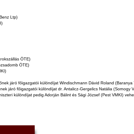
Benz Ltp)
I)
árokszállás ÖTE)
 Rózsadomb ÖTE)
MKI)
yzőnek járó főigazgatói különdíjat Windischmann Dávid Roland (Baranya 
ek járó főigazgatói különdíjat dr. Antalicz-Gergelics Natália (Somogy 
szteri különdíjat pedig Adorján Bálint és Sági József (Pest VMKI) vehet