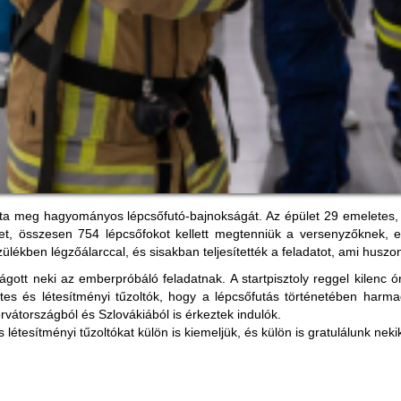
a meg hagyományos lépcsőfutó-bajnokságát. Az épület 29 emeletes
tet, összesen 754 lépcsőfokot kellett megtenniük a versenyzőknek, 
ékben légzőálarccal, és sisakban teljesítették a feladatot, ami huszon
tt neki az emberpróbáló feladatnak. A startpisztoly reggel kilenc ór
ntes és létesítményi tűzoltók, hogy a lépcsőfutás történetében ha
rvátországból és Szlovákiából is érkeztek indulók.
étesítményi tűzoltókat külön is kiemeljük, és külön is gratulálunk neki