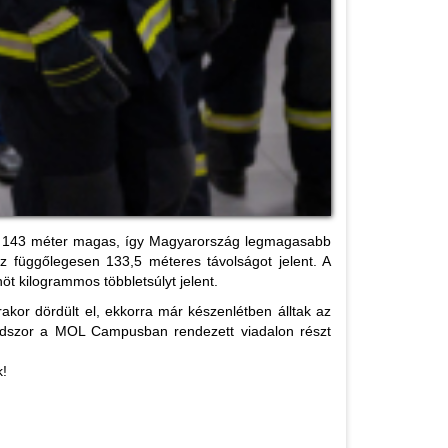
, 143 méter magas, így Magyarország legmagasabb
ez függőlegesen 133,5 méteres távolságot jelent. A
öt kilogrammos többletsúlyt jelent.
akor dördült el, ekkorra már készenlétben álltak az
rmadszor a MOL Campusban rendezett viadalon részt
k!