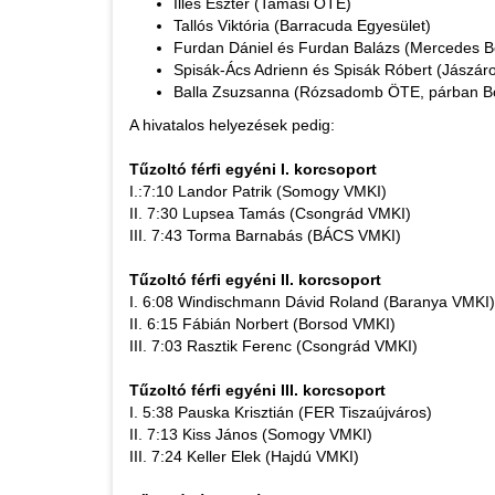
Illés Eszter (Tamási ÖTE)
Tallós Viktória (Barracuda Egyesület)
Furdan Dániel és Furdan Balázs (Mercedes 
Spisák-Ács Adrienn és Spisák Róbert (Jászár
Balla Zsuzsanna (Rózsadomb ÖTE, párban Bódi 
A hivatalos helyezések pedig:
Tűzoltó férfi egyéni I. korcsoport
I.:7:10 Landor Patrik (Somogy VMKI)
II. 7:30 Lupsea Tamás (Csongrád VMKI)
III. 7:43 Torma Barnabás (BÁCS VMKI)
Tűzoltó férfi egyéni II. korcsoport
I. 6:08 Windischmann Dávid Roland (Baranya VMKI)
II. 6:15 Fábián Norbert (Borsod VMKI)
III. 7:03 Rasztik Ferenc (Csongrád VMKI)
Tűzoltó férfi egyéni III. korcsoport
I. 5:38 Pauska Krisztián (FER Tiszaújváros)
II. 7:13 Kiss János (Somogy VMKI)
III. 7:24 Keller Elek (Hajdú VMKI)