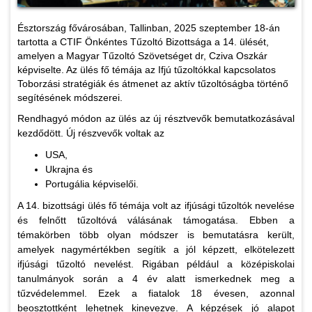
Észtország fővárosában, Tallinban, 2025 szeptember 18-án
tartotta a CTIF Önkéntes Tűzoltó Bizottsága a 14. ülését,
amelyen a Magyar Tűzoltó Szövetséget dr, Cziva Oszkár
képviselte. Az ülés fő témája az Ifjú tűzoltókkal kapcsolatos
Toborzási stratégiák és átmenet az aktív tűzoltóságba történő
segítésének módszerei.
Rendhagyó módon az ülés az új résztvevők bemutatkozásával
kezdődött. Új részvevők voltak az
USA,
Ukrajna és
Portugália képviselői.
A 14. bizottsági ülés fő témája volt az ifjúsági tűzoltók nevelése
és felnőtt tűzoltóvá válásának támogatása. Ebben a
témakörben több olyan módszer is bemutatásra került,
amelyek nagymértékben segítik a jól képzett, elkötelezett
ifjúsági tűzoltó nevelést. Rigában például a középiskolai
tanulmányok során a 4 év alatt ismerkednek meg a
tűzvédelemmel. Ezek a fiatalok 18 évesen, azonnal
beosztottként lehetnek kinevezve. A képzések jó alapot