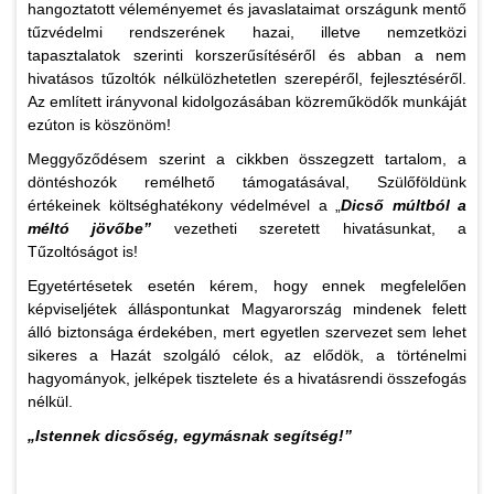
hangoztatott véleményemet és javaslataimat országunk mentő
tűzvédelmi rendszerének hazai, illetve nemzetközi
tapasztalatok szerinti korszerűsítéséről és abban a nem
hivatásos tűzoltók nélkülözhetetlen szerepéről, fejlesztéséről.
Az említett irányvonal kidolgozásában közreműködők munkáját
ezúton is köszönöm!
Meggyőződésem szerint a cikkben összegzett tartalom, a
döntéshozók remélhető támogatásával, Szülőföldünk
értékeinek költséghatékony védelmével a „
Dicső múltból a
méltó jövőbe”
vezetheti szeretett hivatásunkat, a
Tűzoltóságot is!
Egyetértésetek esetén kérem, hogy ennek megfelelően
képviseljétek álláspontunkat Magyarország mindenek felett
álló biztonsága érdekében, mert egyetlen szervezet sem lehet
sikeres a Hazát szolgáló célok, az elődök, a történelmi
hagyományok, jelképek tisztelete és a hivatásrendi összefogás
nélkül.
„Istennek dicsőség, egymásnak segítség!”