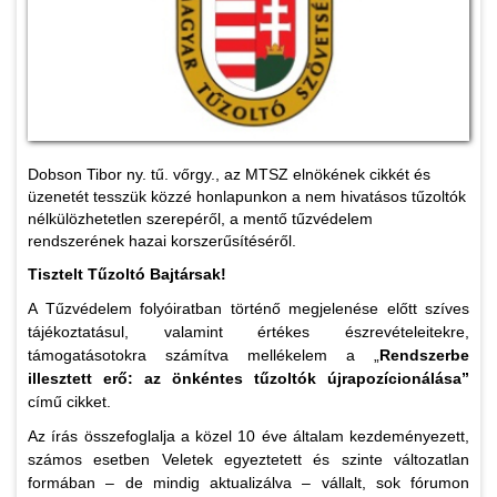
Dobson Tibor ny. tű. vőrgy., az MTSZ elnökének cikkét és
üzenetét tesszük közzé honlapunkon a nem hivatásos tűzoltók
nélkülözhetetlen szerepéről, a mentő tűzvédelem
rendszerének hazai korszerűsítéséről.
Tisztelt Tűzoltó Bajtársak!
A Tűzvédelem folyóiratban történő megjelenése előtt szíves
tájékoztatásul, valamint értékes észrevételeitekre,
támogatásotokra számítva mellékelem a „
Rendszerbe
illesztett erő: az önkéntes tűzoltók újrapozícionálása”
című cikket.
Az írás összefoglalja a közel 10 éve általam kezdeményezett,
számos esetben Veletek egyeztetett és szinte változatlan
formában – de mindig aktualizálva – vállalt, sok fórumon