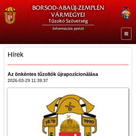
BORSOD-ABAÚJ-ZEMPLÉN
VÁRMEGYEI
Tűzoltó Szövetség
Információs portál
Hírek
Az önkéntes tűzoltók újrapozícionálása
2026-03-29 11:39:37