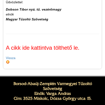
Üdvözlettel:
Dobson Tibor nyá. tű. vezérőrnagy
elnök
Magyar Tűzoltó Szövetség
A cikk ide kattintva tölthető le.
Vissza
Borsod-Abaúj-Zemplén Vármegyei Tűzoltó
Szövetség
Elnök: Varga András
Cím: 3525 Miskolc, Dózsa György utca 15.