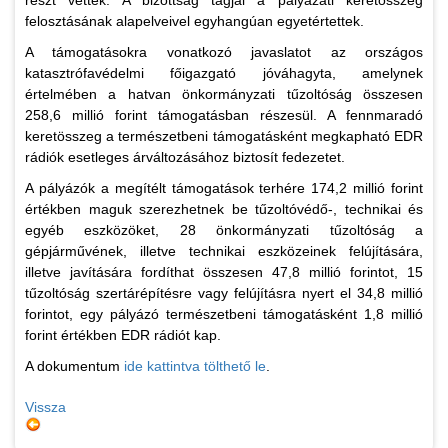
részt vettek. A bizottság tagjai a pályázati keretösszeg
felosztásának alapelveivel egyhangúan egyetértettek.
A támogatásokra vonatkozó javaslatot az országos
katasztrófavédelmi főigazgató jóváhagyta, amelynek
értelmében a hatvan önkormányzati tűzoltóság összesen
258,6 millió forint támogatásban részesül. A fennmaradó
keretösszeg a természetbeni támogatásként megkapható EDR
rádiók esetleges árváltozásához biztosít fedezetet.
A pályázók a megítélt támogatások terhére 174,2 millió forint
értékben maguk szerezhetnek be tűzoltóvédő-, technikai és
egyéb eszközöket, 28 önkormányzati tűzoltóság a
gépjárművének, illetve technikai eszközeinek felújítására,
illetve javítására fordíthat összesen 47,8 millió forintot, 15
tűzoltóság szertárépítésre vagy felújításra nyert el 34,8 millió
forintot, egy pályázó természetbeni támogatásként 1,8 millió
forint értékben EDR rádiót kap.
A dokumentum
ide kattintva tölthető le
.
Vissza