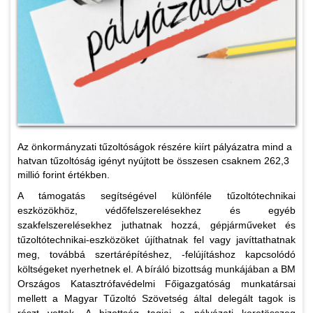
Az önkormányzati tűzoltóságok részére kiírt pályázatra mind a
hatvan tűzoltóság igényt nyújtott be összesen csaknem 262,3
millió forint értékben.
A támogatás segítségével különféle tűzoltótechnikai
eszközökhöz, védőfelszerelésekhez és egyéb
szakfelszerelésekhez juthatnak hozzá, gépjárműveket és
tűzoltótechnikai-eszközöket újíthatnak fel vagy javíttathatnak
meg, továbbá szertárépítéshez, -felújításhoz kapcsolódó
költségeket nyerhetnek el. A bíráló bizottság munkájában a BM
Országos Katasztrófavédelmi Főigazgatóság munkatársai
mellett a Magyar Tűzoltó Szövetség által delegált tagok is